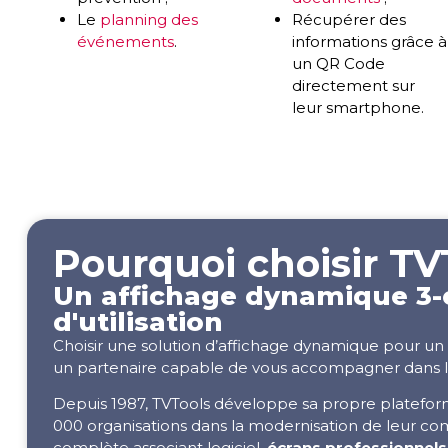
Le
planning des
Récupérer des
événements
.
informations grâce à
un QR Code
directement sur
leur smartphone.
Pourquoi choisir TV
Un affichage dynamique 3-en
d'utilisation
Choisir une solution d’affichage dynamique pour un é
un partenaire capable de vous accompagner dans l
Depuis 1987, TVTools développe sa propre platefo
000 organisations dans la modernisation de leur c
complète associant logiciel,
écrans professionnels