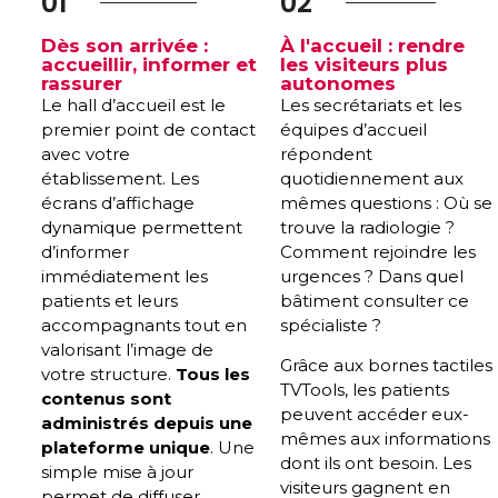
01
02
Dès son arrivée :
À l'accueil : rendre
accueillir, informer et
les visiteurs plus
rassurer
autonomes
Le hall d’accueil est le
Les secrétariats et les
premier point de contact
équipes d’accueil
avec votre
répondent
établissement. Les
quotidiennement aux
écrans d’affichage
mêmes questions : Où se
dynamique permettent
trouve la radiologie ?
d’informer
Comment rejoindre les
immédiatement les
urgences ? Dans quel
patients et leurs
bâtiment consulter ce
accompagnants tout en
spécialiste ?
valorisant l’image de
Grâce aux bornes tactiles
votre structure.
Tous les
TVTools, les patients
contenus sont
peuvent accéder eux-
administrés depuis une
mêmes aux informations
plateforme unique
. Une
dont ils ont besoin. Les
simple mise à jour
visiteurs gagnent en
permet de diffuser