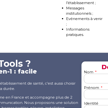
l’établissement ;
Messages
institutionnels ;
Evénements à venir
;
Informations
pratiques.
Tools ?
D
-1 : facile
Nom
tablissement de santé, c’est aussi choisir
Prénom
a durée.
rme en France et accompagne plus de 2
ommunication. Nous proposons une solution
Identité
, bornes tactiles, players, installation,