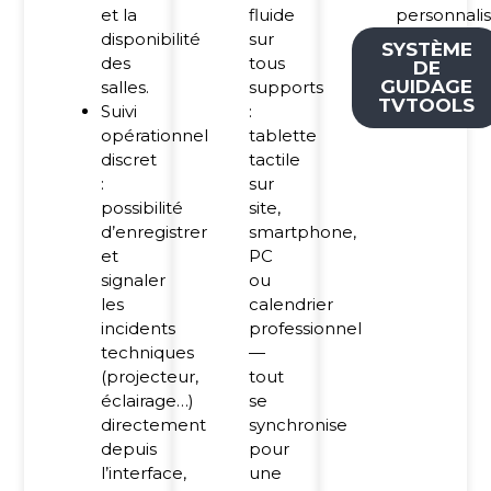
et la
fluide
personnalis
disponibilité
sur
SYSTÈME
des
tous
DE
GUIDAGE
salles.
supports
TVTOOLS
Suivi
:
opérationnel
tablette
discret
tactile
:
sur
possibilité
site,
d’enregistrer
smartphone,
et
PC
signaler
ou
les
calendrier
incidents
professionnel
techniques
—
(projecteur,
tout
éclairage…)
se
directement
synchronise
depuis
pour
l’interface,
une