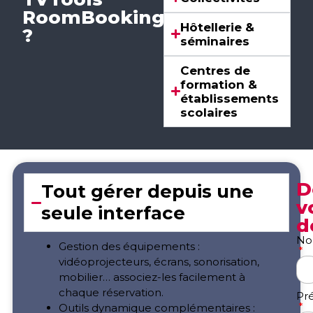
RoomBooking
Hôtellerie &
?
séminaires
Centres de
formation &
établissements
scolaires
D
Tout gérer depuis une
v
seule interface
d
N
Gestion des équipements :
vidéoprojecteurs, écrans, sonorisation,
mobilier… associez-les facilement à
chaque réservation.
Pr
Outils dynamique complémentaires :