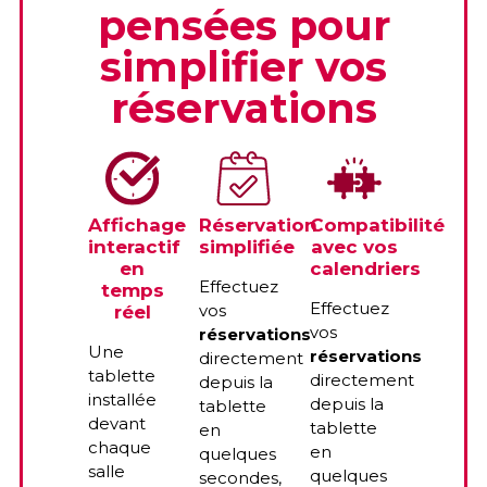
pensées pour
simplifier vos
réservations
Affichage
Réservation
Compatibilité
interactif
simplifiée
avec vos
en
calendriers
Effectuez
temps
Effectuez
vos
réel
vos
réservations
Une
réservations
directement
tablette
directement
depuis la
installée
depuis la
tablette
devant
tablette
en
chaque
en
quelques
salle
quelques
secondes,