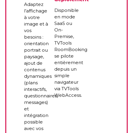
Adaptez
démo
Disponible
l’affichage
en mode
à votre
SaaS ou
image et à
Cliquer
On-
vos
ici
Premise,
besoins :
TVTools
orientation
RoomBooking
portrait ou
se pilote
paysage,
entièrement
ajout de
depuis un
contenus
simple
dynamiques
navigateur
(plans
via TVTools
interactifs,
WebAccess.
questionnaires,
messages)
et
intégration
possible
avec vos