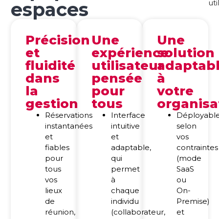
espaces
uti
Précision
Une
Une
et
expérience
solution
fluidité
utilisateur
adaptab
dans
pensée
à
la
pour
votre
gestion
tous
organisa
Réservations
Interface
Déployabl
instantanées
intuitive
selon
et
et
vos
fiables
adaptable,
contraintes
pour
qui
(mode
tous
permet
SaaS
vos
à
ou
lieux
chaque
On-
de
individu
Premise)
réunion,
(collaborateur,
et