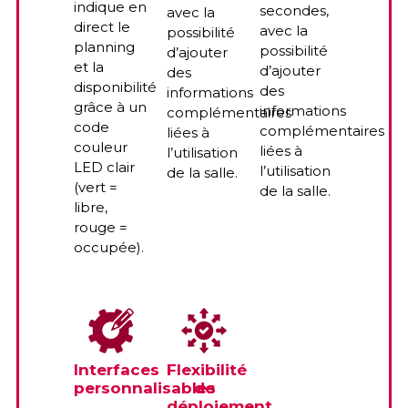
indique en
secondes,
avec la
direct le
avec la
possibilité
planning
possibilité
d’ajouter
et la
d’ajouter
des
disponibilité
des
informations
grâce à un
informations
complémentaires
code
complémentaires
liées à
couleur
liées à
l’utilisation
LED clair
l’utilisation
de la salle.
(vert =
de la salle.
libre,
rouge =
occupée).
Demand
Interfaces
Flexibilité
personnalisables
de
votre
déploiement