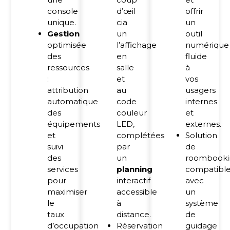
console
d’œil
offrir
unique.
cia
un
Gestion
un
outil
optimisée
l’affichage
numérique
des
en
fluide
ressources
salle
à
:
et
vos
attribution
au
usagers
automatique
code
internes
des
couleur
et
équipements
LED,
externes.
et
complétées
Solution
suivi
par
de
des
un
roombooki
services
planning
compatibl
pour
interactif
avec
maximiser
accessible
un
le
à
système
taux
distance.
de
d’occupation
Réservation
guidage