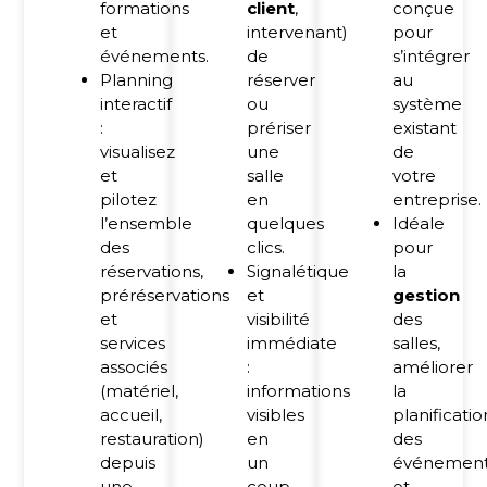
formations
client
,
conçue
et
intervenant)
pour
événements.
de
s’intégrer
Planning
réserver
au
interactif
ou
système
:
prériser
existant
visualisez
une
de
et
salle
votre
pilotez
en
entreprise.
l’ensemble
quelques
Idéale
des
clics.
pour
réservations,
Signalétique
la
préréservations
et
gestion
et
visibilité
des
services
immédiate
salles,
associés
:
améliorer
(matériel,
informations
la
accueil,
visibles
planificatio
restauration)
en
des
depuis
un
événemen
une
coup
et