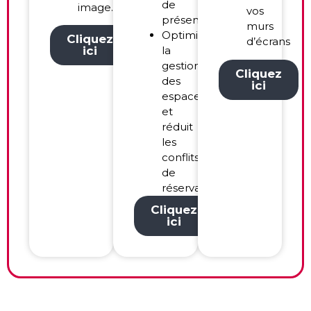
de
image.
vos
présence.
murs
Optimise
Cliquez
d’écrans
ici
la
gestion
Cliquez
des
ici
espaces
et
réduit
les
conflits
de
réservation.
Cliquez
ici