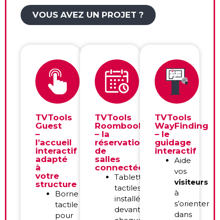
VOUS AVEZ UN PROJET ?
TVTools
TVTools
TVTools
Guest
Roombooking
WayFinding
–
– la
– le
l’accueil
réservation
guidage
interactif
de
interactif
adapté
salles
Aide
à
connectée
vos
votre
Tablettes
visiteurs
structure
tactiles
à
Borne
installées
s’orienter
tactile
devant
dans
pour