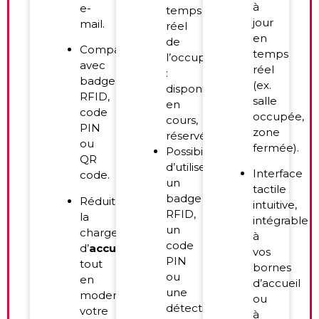
à
e-
temps
jour
mail.
réel
en
de
Compatible
temps
l’occupation
avec
réel
:
badge
(ex.
disponible,
RFID,
salle
en
code
occupée,
cours,
PIN
zone
réservé.
ou
fermée).
Possibilité
QR
d’utiliser
Interface
code.
un
tactile
badge
Réduit
intuitive,
RFID,
la
intégrable
un
charge
à
code
d’
accueil
vos
PIN
tout
bornes
ou
en
d’accueil
une
modernisant
ou
détection
votre
à