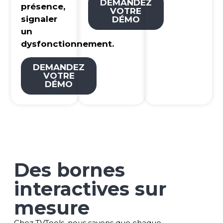
DEMANDEZ
présence,
VOTRE
signaler
DÉMO
un
dysfonctionnement.
DEMANDEZ
VOTRE
DÉMO
Des bornes
interactives sur
mesure
Chez TVTools, nous savons que chaque