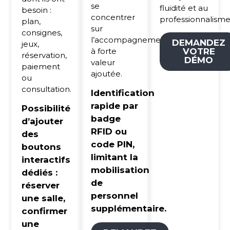
se
fluidité et au
besoin :
concentrer
professionnalisme
plan,
sur
consignes,
l’accompagnement
DEMANDEZ
jeux,
à forte
VOTRE
réservation,
DÉMO
valeur
paiement
ajoutée.
ou
consultation.
Identification
rapide par
Possibilité
badge
d’ajouter
RFID ou
des
code PIN,
boutons
limitant la
interactifs
mobilisation
dédiés :
de
réserver
personnel
une salle,
supplémentaire.
confirmer
une