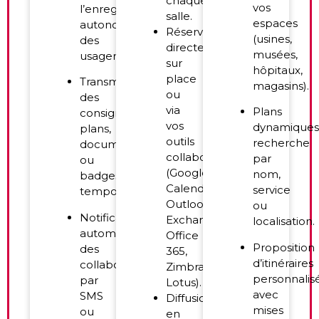
chaque
vos
l’enregistrement
salle.
espaces
autonome
Réservation
(usines,
des
directe
musées,
usagers.
sur
hôpitaux,
place
Transmission
magasins).
ou
des
via
Plans
consignes,
vos
dynamiques
plans,
outils
recherche
documents
collaboratifs
par
ou
(Google
nom,
badges
Calendar,
service
temporaires.
Outlook,
ou
Notification
Exchange,
localisation.
automatique
Office
Proposition
des
365,
d’itinéraires
collaborateurs
Zimbra,
personnalis
par
Lotus).
avec
SMS
Diffusion
mises
ou
en