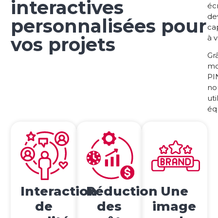
interactives
éc
de
personnalisées pour
ca
vos projets
à v
Grâ
mo
PI
no
uti
éq
Interaction
Réduction
Une
de
des
image