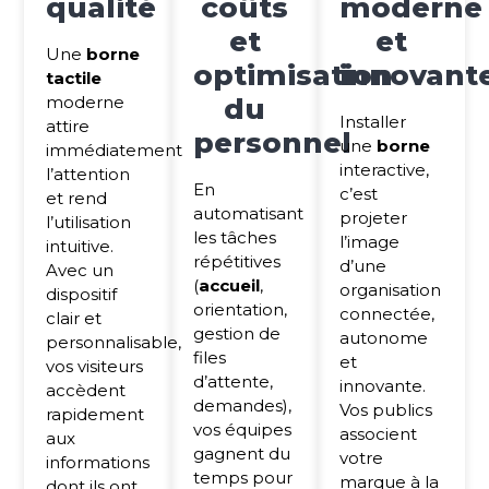
qualité
coûts
moderne
et
et
Une
borne
optimisation
innovant
tactile
moderne
du
Installer
attire
personnel
une
borne
immédiatement
interactive,
l’attention
En
c’est
et rend
automatisant
projeter
l’utilisation
les tâches
l’image
intuitive.
répétitives
d’une
Avec un
(
accueil
,
organisation
dispositif
orientation,
connectée,
clair et
gestion de
autonome
personnalisable,
files
et
vos visiteurs
d’attente,
innovante.
accèdent
demandes),
Vos publics
rapidement
vos équipes
associent
aux
gagnent du
votre
informations
temps pour
marque à la
dont ils ont