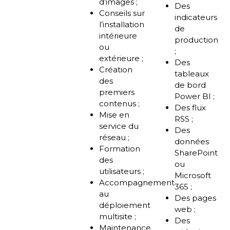
d’images ;
Des
Conseils sur
indicateurs
l’installation
de
intérieure
production
ou
;
extérieure ;
Des
Création
tableaux
des
de bord
premiers
Power BI ;
contenus ;
Des flux
Mise en
RSS ;
service du
Des
réseau ;
données
Formation
SharePoint
des
ou
utilisateurs ;
Microsoft
Accompagnement
365 ;
au
Des pages
déploiement
web ;
multisite ;
Des
Maintenance