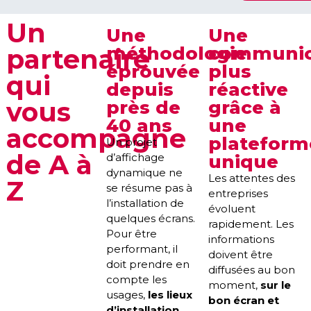
Un
Une
Une
méthodologie
communic
partenaire
éprouvée
plus
qui
depuis
réactive
vous
près de
grâce à
40 ans
une
accompagne
plateform
Un projet
de A à
d’affichage
unique
dynamique ne
Les attentes des
Z
se résume pas à
entreprises
l’installation de
évoluent
quelques écrans.
rapidement. Les
Pour être
informations
performant, il
doivent être
doit prendre en
diffusées au bon
compte les
moment,
sur le
usages,
les lieux
bon écran et
d’installation
,