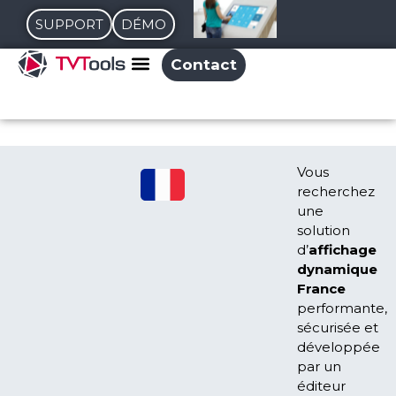
SUPPORT
DÉMO
Contact
Vous
recherchez
une
solution
d’
affichage
dynamique
France
performante,
sécurisée et
développée
par un
éditeur