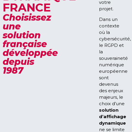
votre
FRANCE
projet.
Choisissez
Dans un
une
contexte
où la
solution
cybersécurité,
française
le RGPD et
développée
la
souveraineté
depuis
numérique
1987
européenne
sont
devenus
des enjeux
majeurs, le
choix d’une
solution
d’affichage
dynamique
ne se limite