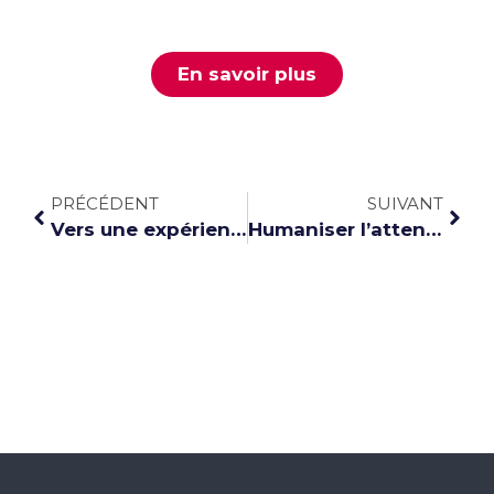
LOGICIEL D'AFFICHAGE DYNAMIQUE
En savoir plus
PRÉCÉDENT
SUIVANT
Vers une expérience client immersive en agence immobilière avec l’affichage dynamique
Humaniser l’attente d’un centre médical avec l’affichage dynamique