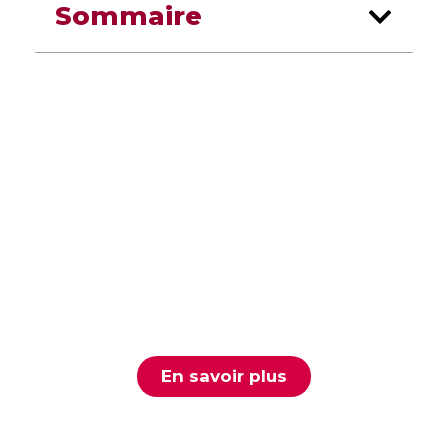
Sommaire
TVTools
WebAccess
LOGICIEL D'AFFICHAGE DYNAMIQUE
En savoir plus